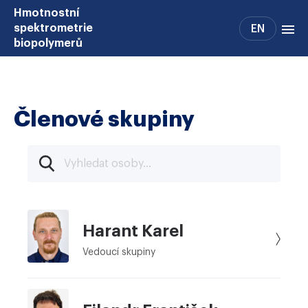
Hmotnostní
spektrometrie
EN
biopolymerů
Novinky
Servis
Členové skupiny
Přístroje
BioMS Advisor
Články
Harant Karel
Vedoucí skupiny